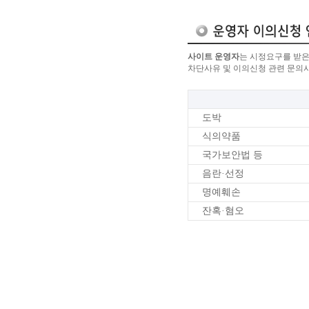
사이트 운영자
는 시정요구를 받은
차단사유 및 이의신청 관련 문의
도박
식의약품
국가보안법 등
음란·선정
명예훼손
잔혹·혐오