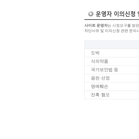
사이트 운영자
는 시정요구를 받은
차단사유 및 이의신청 관련 문의
도박
식의약품
국가보안법 등
음란·선정
명예훼손
잔혹·혐오